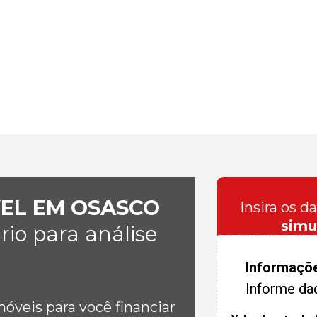
VEL EM OSASCO
Insira os d
simu
io para análise
Informaçõ
Informe da
veis para você financiar