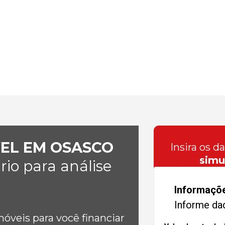
VEL EM OSASCO
Insira os d
simu
io para análise
Informaçõ
Informe da
veis para você financiar