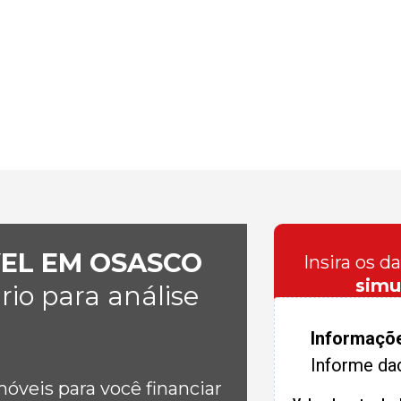
VEL EM OSASCO
Insira os d
simu
io para análise
Informaçõ
Informe da
veis para você financiar