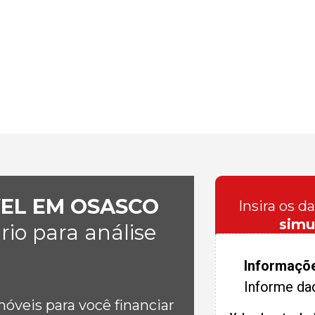
VEL EM OSASCO
Insira os d
simu
io para análise
Informaçõ
Informe da
veis para você financiar