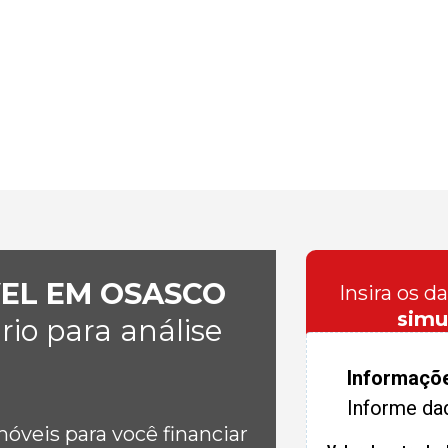
VEL EM OSASCO
Insira os d
simu
io para análise
Informaçõ
Informe da
veis para você financiar