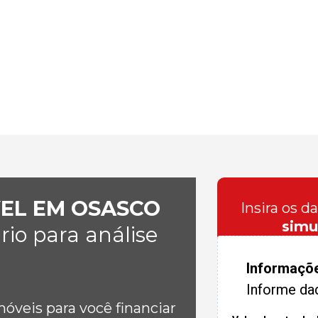
VEL EM OSASCO
Insira os d
simu
io para análise
Informaçõ
Informe da
veis para você financiar