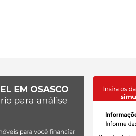
VEL EM OSASCO
Insira os d
simu
io para análise
Informaçõ
Informe da
veis para você financiar